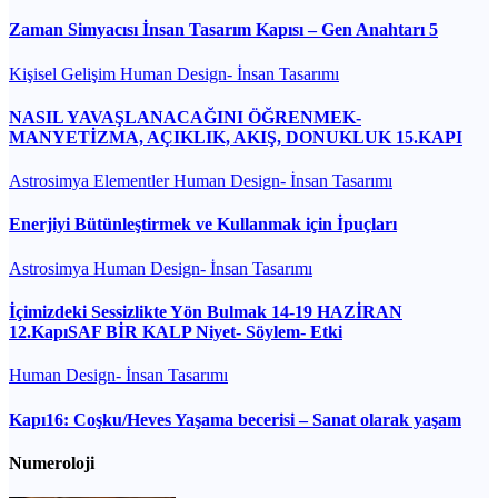
Zaman Simyacısı İnsan Tasarım Kapısı – Gen Anahtarı 5
Kişisel Gelişim
Human Design- İnsan Tasarımı
NASIL YAVAŞLANACAĞINI ÖĞRENMEK-
MANYETİZMA, AÇIKLIK, AKIŞ, DONUKLUK 15.KAPI
Astrosimya
Elementler
Human Design- İnsan Tasarımı
Enerjiyi Bütünleştirmek ve Kullanmak için İpuçları
Astrosimya
Human Design- İnsan Tasarımı
İçimizdeki Sessizlikte Yön Bulmak 14-19 HAZİRAN
12.KapıSAF BİR KALP Niyet- Söylem- Etki
Human Design- İnsan Tasarımı
Kapı16: Coşku/Heves Yaşama becerisi – Sanat olarak yaşam
Numeroloji