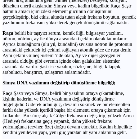
üreten araç anlamına gelir. Simler (melekler) besleyen, koruyan,
düzelten enerji akışlarıdır. Simya veya kadim bilgelikte Raça Şaştr
hattının amacı içimizdeki element gücünün dönüşümünü
gerçekleştirip, bizi etkisi altında tutan alçak frekans boyutun, genetik
yazılımının frekansını yükselterek gerçek dönüşümü sağlamaktır.
Raça
belirli bir taşıyıcı serum, kemik iliği, bilgisayar yazılımı,
nötron, nötrino, ay ile dünya arasındaki çekim olarak tanımlanır.
Ayrıca kundağnom (ulu yıl, kundalini) sıvısına nötron ile protonun
arasındaki çekirdek içi çekimi sağlayan atomik güce de raça denir.
Aynı çekim Güneş Sistemi’nde olan, Ay ve diğer gezegenler
arasında olduğu gibi evrenin içinde olan galaksiler, sistemler
arasında da vardır. Şastr ise yazılım, sözleşme, bilgi, kitapçık,
arabulucu, barıştırıcı, uzlaştırıcı anlamındadır.
Simya DNA yazılımını değiştirip dönüştürme bilgeliği;
Raça Şastr veya Simya, belirli bir yazılımı ortaya çıkartabilme,
kişinin kaderini ve DNA yazılımını değiştirip dönüştürme
bilgeliğidir. Giderek artan güç, devamlı sökmek ve bir elementten
farklı daha yüksek içerikli başka bir elementi ortaya çıkarmak için
kullanılır. Bu süreç alçak Gölge frekansını değiştirip, yüksek Arma
(Hediye) frekansına geçiş yaparak, daha yüksek frekans
yolculuğuna (cevher, öze) doğru devam etmektir. Kadim bilgelikte
kendini yenileyen yapı, yeni güç yaratan alt yapı anlamına gelir.