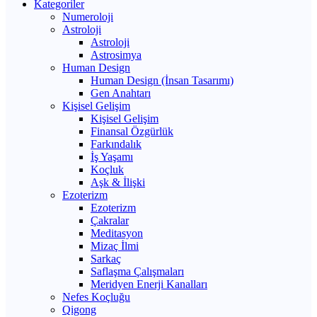
Kategoriler
Numeroloji
Astroloji
Astroloji
Astrosimya
Human Design
Human Design (İnsan Tasarımı)
Gen Anahtarı
Kişisel Gelişim
Kişisel Gelişim
Finansal Özgürlük
Farkındalık
İş Yaşamı
Koçluk
Aşk & İlişki
Ezoterizm
Ezoterizm
Çakralar
Meditasyon
Mizaç İlmi
Sarkaç
Saflaşma Çalışmaları
Meridyen Enerji Kanalları
Nefes Koçluğu
Qigong