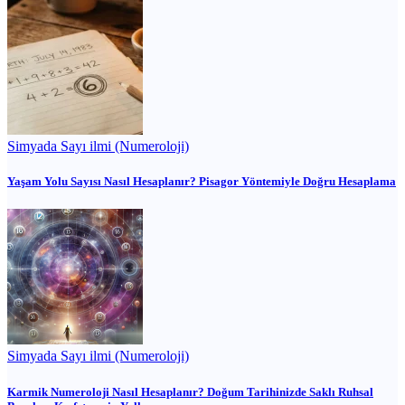
Simyada Sayı ilmi (Numeroloji)
Yaşam Yolu Sayısı Nasıl Hesaplanır? Pisagor Yöntemiyle Doğru Hesaplama
Simyada Sayı ilmi (Numeroloji)
Karmik Numeroloji Nasıl Hesaplanır? Doğum Tarihinizde Saklı Ruhsal