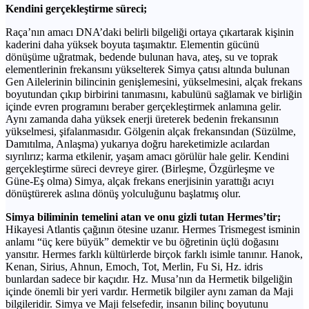
Kendini gerçekleştirme süreci;
Raça’nın amacı DNA’daki belirli bilgeliği ortaya çıkartarak kişinin
kaderini daha yüksek boyuta taşımaktır. Elementin gücünü
dönüşüme uğratmak, bedende bulunan hava, ateş, su ve toprak
elementlerinin frekansını yükselterek Simya çatısı altında bulunan
Gen Ailelerinin bilincinin genişlemesini, yükselmesini, alçak frekans
boyutundan çıkıp birbirini tanımasını, kabulünü sağlamak ve birliğin
içinde evren programını beraber gerçekleştirmek anlamına gelir.
Aynı zamanda daha yüksek enerji üreterek bedenin frekansının
yükselmesi, şifalanmasıdır. Gölgenin alçak frekansından (Süzülme,
Damıtılma, Anlaşma) yukarıya doğru hareketimizle acılardan
sıyrılırız; karma etkilenir, yaşam amacı görülür hale gelir. Kendini
gerçekleştirme süreci devreye girer. (Birleşme, Özgürleşme ve
Güne-Eş olma) Simya, alçak frekans enerjisinin yarattığı acıyı
dönüştürerek aslına dönüş yolculuğunu başlatmış olur.
Simya biliminin temelini atan ve onu gizli tutan Hermes’tir;
Hikayesi Atlantis çağının ötesine uzanır. Hermes Trismegest isminin
anlamı “üç kere büyük” demektir ve bu öğretinin üçlü doğasını
yansıtır. Hermes farklı kültürlerde birçok farklı isimle tanınır. Hanok,
Kenan, Sirius, Ahnun, Emoch, Tot, Merlin, Fu Si, Hz. idris
bunlardan sadece bir kaçıdır. Hz. Musa’nın da Hermetik bilgeliğin
içinde önemli bir yeri vardır. Hermetik bilgiler aynı zaman da Maji
bilgileridir. Simya ve Maji felsefedir, insanın bilinç boyutunu