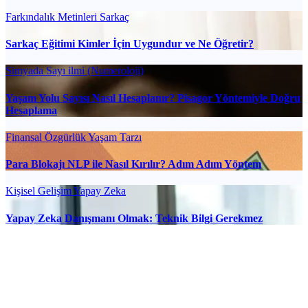
Farkındalık Metinleri
Sarkaç
Sarkaç Eğitimi Kimler İçin Uygundur ve Ne Öğretir?
Simyada Sayı ilmi (Numeroloji)
Yaşam Yolu Sayısı Nasıl Hesaplanır? Pisagor Yöntemiyle Doğru
Hesaplama
Finansal Özgürlük
Yaşam Tarzı
Para Blokajı NLP ile Nasıl Kırılır? Adım Adım Yöntem
Kişisel Gelişim
Yapay Zeka
Yapay Zeka Danışmanı Olmak: Teknik Bilgi Gerekmez