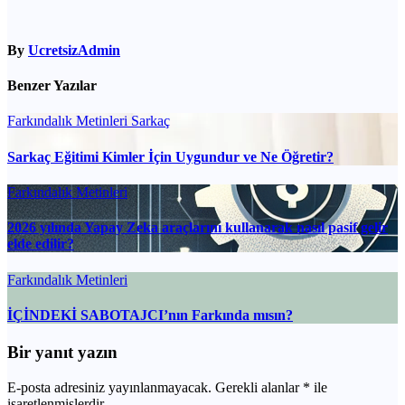
By
UcretsizAdmin
Benzer Yazılar
Farkındalık Metinleri
Sarkaç
Sarkaç Eğitimi Kimler İçin Uygundur ve Ne Öğretir?
Farkındalık Metinleri
2026 yılında Yapay Zeka araçlarını kullanarak nasıl pasif gelir
elde edilir?
Farkındalık Metinleri
İÇİNDEKİ SABOTAJCI’nın Farkında mısın?
Bir yanıt yazın
E-posta adresiniz yayınlanmayacak.
Gerekli alanlar
*
ile
işaretlenmişlerdir