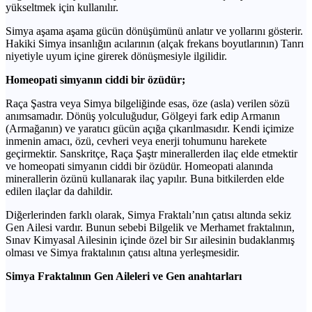
yükseltmek için kullanılır.
Simya aşama aşama gücün dönüşümünü anlatır ve yollarını gösterir.
Hakiki Simya insanlığın acılarının (alçak frekans boyutlarının) Tanrı
niyetiyle uyum içine girerek dönüşmesiyle ilgilidir.
Homeopati simyanın ciddi bir özüdür;
Raça Şastra veya Simya bilgeliğinde esas, öze (asla) verilen sözü
anımsamadır. Dönüş yolculuğudur, Gölgeyi fark edip Armanın
(Armağanın) ve yaratıcı gücün açığa çıkarılmasıdır. Kendi içimize
inmenin amacı, özü, cevheri veya enerji tohumunu harekete
geçirmektir. Sanskritçe, Raça Şaştr minerallerden ilaç elde etmektir
ve homeopati simyanın ciddi bir özüdür. Homeopati alanında
minerallerin özünü kullanarak ilaç yapılır. Buna bitkilerden elde
edilen ilaçlar da dahildir.
Diğerlerinden farklı olarak, Simya Fraktalı’nın çatısı altında sekiz
Gen Ailesi vardır. Bunun sebebi Bilgelik ve Merhamet fraktalının,
Sınav Kimyasal Ailesinin içinde özel bir Sır ailesinin budaklanmış
olması ve Simya fraktalının çatısı altına yerleşmesidir.
Simya Fraktalının Gen Aileleri ve Gen anahtarları