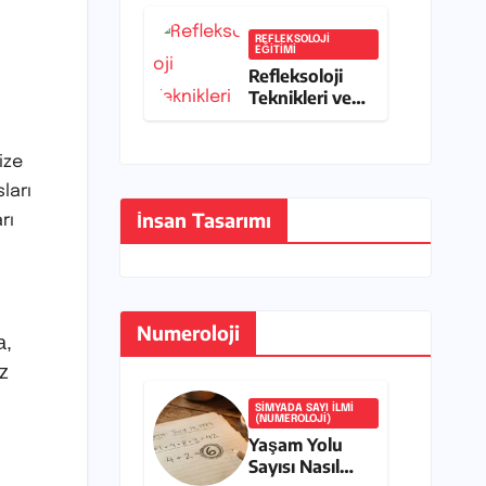
Sistemleri
REFLEKSOLOJI
EĞITIMI
Refleksoloji
Teknikleri ve
Faydaları
ize
ları
İnsan Tasarımı
rı
Numeroloji
a,
iz
SIMYADA SAYI ILMI
(NUMEROLOJI)
Yaşam Yolu
Sayısı Nasıl